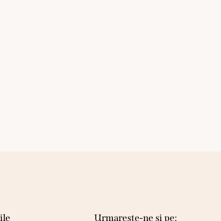
ile
Urmareste-ne si pe: