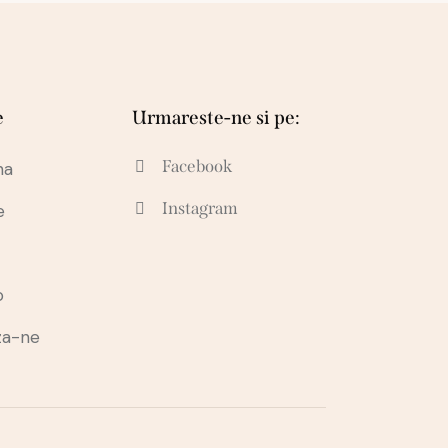
e
Urmareste-ne si pe:
Facebook
na
Instagram
e
o
za-ne