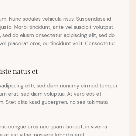
lum. Nunc sodales vehicula risus. Suspendisse id
justo. Morbi tincidunt, ante vel suscipit volutpat,
, sed do eiusm onsectetur adipiscing elit, sed do
el placerat eros, eu tincidunt velit. Consectetur
iste natus et
sadipscing elitr, sed diam nonumy eirmod tempor
yam erat, sed diam voluptua. At vero eos et
. Stet clita kasd gubergren, no sea takimata
ras congue eros nec quam laoreet, in viverra
 at est vitae, posuere lobortis erat.